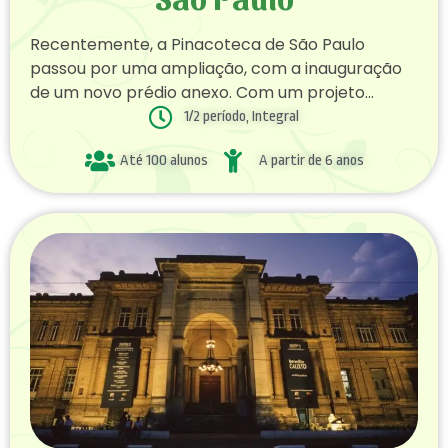
Recentemente, a Pinacoteca de São Paulo
passou por uma ampliação, com a inauguração
de um novo prédio anexo. Com um projeto
arquitetônico moderno, o espaço conta com
1/2 período, Integral
novas salas de exposições, um restaurante e
Até 100 alunos
A partir de 6 anos
uma área de convivência, tornando a visita ao
museu ainda mais atrativa. Em resumo, a
Pinacoteca de São Paulo é um museu imperdível
para quem deseja conhecer a arte brasileira e
internacional, com um acervo rico e diversificado
e uma programação cultural intensa e variada.