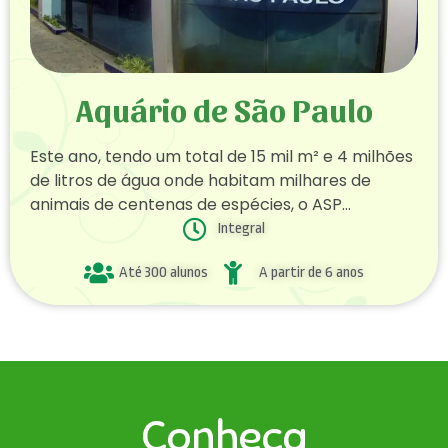
Aquário de São Paulo
Este ano, tendo um total de 15 mil m² e 4 milhões
de litros de água onde habitam milhares de
animais de centenas de espécies, o ASP
completa 11 anos de história, mantendo-se como
Integral
referência em tratamento, bem estar e manejo
Até 300 alunos
A partir de 6 anos
de animais. Além disso, ao longo desses anos de
história, o ASP tem contribuído com diversos
projetos de conservação que trabalham com
animais em ambiente natural.
Conheça