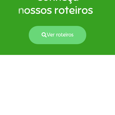
n
o
s
s
o
s
p
a
s
s
e
i
o
s
Ver roteiros
Rua
Rafel Correia Sampaio, 15
– Sala 02
Jd Palmares – São Paulo – SP