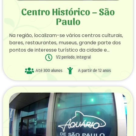
Centro Histórico – São
Paulo
Na região, localizam-se vários centros culturais,
bares, restaurantes, museus, grande parte dos
pontos de interesse turístico da cidade e
escritórios governamentais do município (como
1/2 período, Integral
a Prefeitura de São Paulo) e do Estado de São
Até 300 alunos
A partir de 12 anos
Paulo. O passeio acontece no centro, visitando
os principais pontos históricos da cidade.